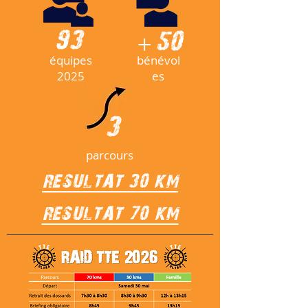
93
+50
équipes
bénévol
2025
es
3
parcours
RESULTAT 30 KM
RESULTAT 70 KM