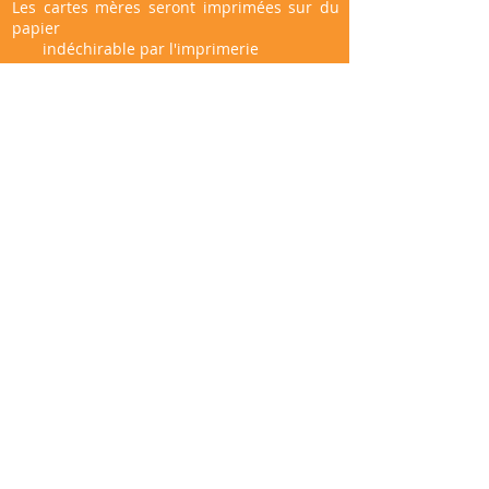
Les cartes mères seront imprimées sur
du
papier
indéchirable par l'imprimerie
Gambetta de Chateau la vallière. Une
carte
pour chaque équipier (raid sportif et
découverte).
Reglement
Infos pratiques
Comment venir à Saint-Roch,
cliquez sur le lien ci-dessous.