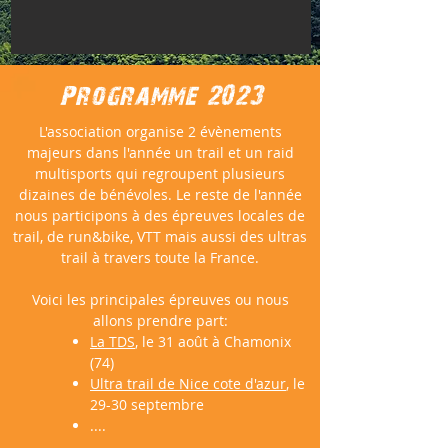
Programme 2023
L'association organise 2 évènements
majeurs dans l'année un trail et un raid
multisports qui regroupent plusieurs
dizaines de bénévoles. Le reste de l'année
nous participons à des épreuves locales de
trail, de run&bike, VTT mais aussi des ultras
trail à travers toute la France.
Voici les principales épreuves ou nous
allons prendre part:
La TDS
, le 31 août à Chamonix
(74)
Ultra trail de Nice cote d'azur
, le
29-30 septembre
....